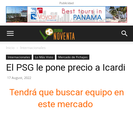
Publicidad
Inicio
Internacionales
Internacionales
Lo Más Visto
Mercado de Fichajes
El PSG le pone precio a Icardi
17 August, 2022
Tendrá que buscar equipo en
este mercado