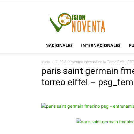
visionnoventa.com
NACIONALES
INTERNACIONALES
F
Inicio
El PSG femenino entrenó en la Torre Eiffel (F
paris saint germain f
torreo eiffel – psg_fem