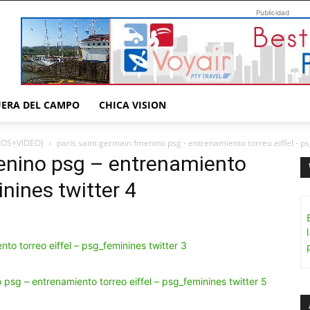
Publicidad
UERA DEL CAMPO
CHICA VISION
OTOS+VIDEO)
paris saint germain fmenino psg - entrenamiento torreo eiffel - ps
menino psg – entrenamiento
inines twitter 4