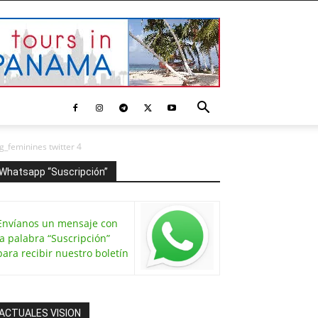
g_feminines twitter 4
Whatsapp “Suscripción”
Envíanos un mensaje con
la palabra “Suscripción”
para recibir nuestro boletín
ACTUALES VISION