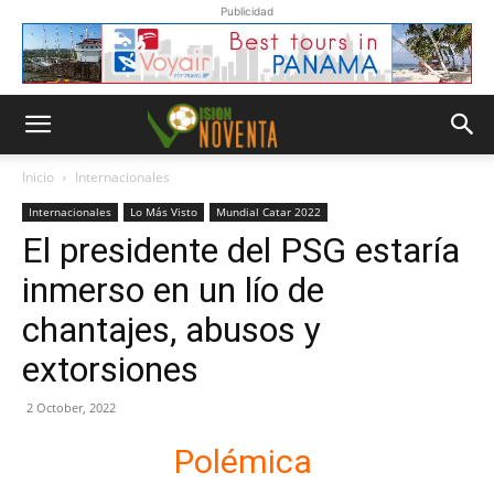
Publicidad
Inicio
Internacionales
Internacionales
Lo Más Visto
Mundial Catar 2022
El presidente del PSG estaría
inmerso en un lío de
chantajes, abusos y
extorsiones
2 October, 2022
Polémica