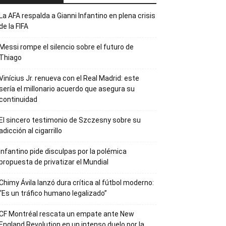
La AFA respalda a Gianni Infantino en plena crisis
de la FIFA
Messi rompe el silencio sobre el futuro de
Thiago
Vinícius Jr. renueva con el Real Madrid: este
sería el millonario acuerdo que asegura su
continuidad
El sincero testimonio de Szczesny sobre su
adicción al cigarrillo
Infantino pide disculpas por la polémica
propuesta de privatizar el Mundial
Chimy Ávila lanzó dura crítica al fútbol moderno:
“Es un tráfico humano legalizado”
CF Montréal rescata un empate ante New
England Revolution en un intenso duelo por la