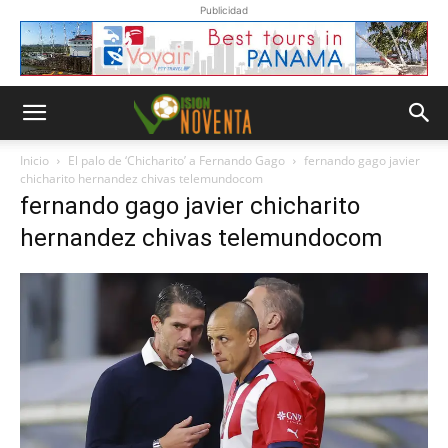
Publicidad
Inicio
El palo de ‘Chicharito’ a Fernando Gago
fernando gago javier
chicharito hernandez chivas telemundocom
fernando gago javier chicharito
hernandez chivas telemundocom