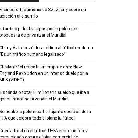
El sincero testimonio de Szczesny sobre su
adicción al cigarrillo
Infantino pide disculpas por la polémica
propuesta de privatizar el Mundial
Chimy Ávila lanzó dura crítica al fútbol moderno:
“Es un tráfico humano legalizado”
CF Montréal rescata un empate ante New
England Revolution en un intenso duelo por la
MLS (VIDEO)
¡Escándalo total! El millonario sueldo que iba a
ganar Infantino si vendía el Mundial
Se acabó la polémica: La tajante decisión de la
FIFA que celebra todo el planeta fútbol
Guerra total en el fútbol: UEFA emite un feroz
comunicado contra el plan comercial de