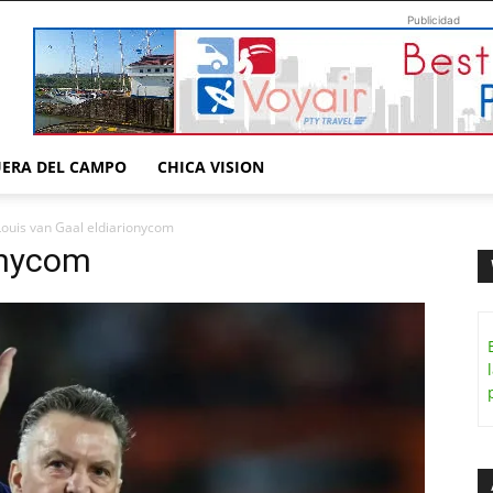
Publicidad
UERA DEL CAMPO
CHICA VISION
Louis van Gaal eldiarionycom
onycom