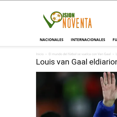
visionnoventa.com
NACIONALES
INTERNACIONALES
F
Inicio
El mundo del fútbol se vuelca con Van Gaal
Louis van Gaal eldiari