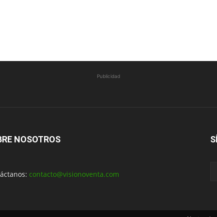
Publicidad
BRE NOSOTROS
S
áctanos:
contacto@visionoventa.com