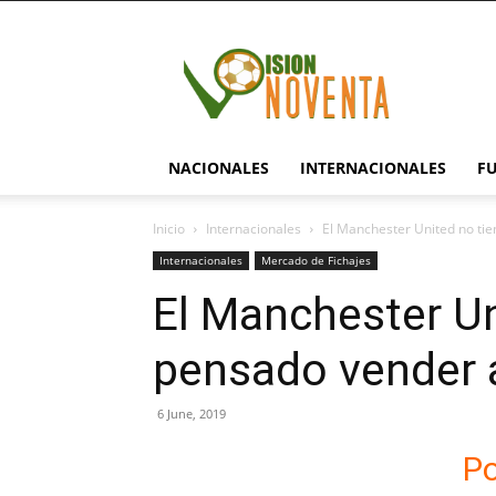
visionnoventa.com
NACIONALES
INTERNACIONALES
F
Inicio
Internacionales
El Manchester United no ti
Internacionales
Mercado de Fichajes
El Manchester Un
pensado vender 
6 June, 2019
P