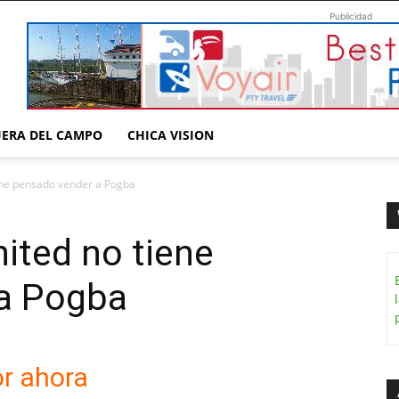
Publicidad
UERA DEL CAMPO
CHICA VISION
ene pensado vender a Pogba
ited no tiene
a Pogba
or ahora