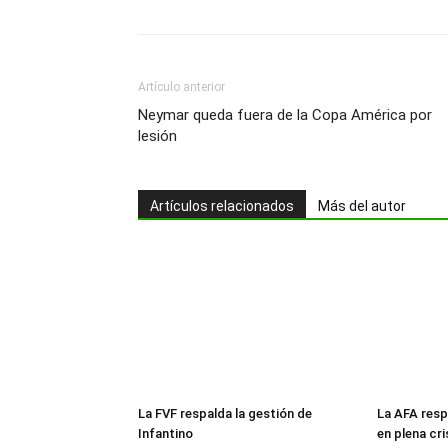
Artículo anterior
Neymar queda fuera de la Copa América por
lesión
Artículos relacionados
Más del autor
La FVF respalda la gestión de
La AFA resp
Infantino
en plena cri