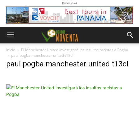
Publicidad
Inicio
El Manchester United investigará los insultos racistas a Pogba
paul pogba manchester united t13cl
paul pogba manchester united t13cl
Whatsapp
“Suscripción”
Envíanos un
mensaje con
la palabra
“Suscripción”