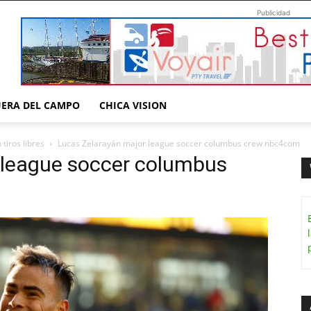
Publicidad
UERA DEL CAMPO
CHICA VISION
tiros libres
Lucas Zelarayán major league soccer columbus crew nbc4com
 league soccer columbus