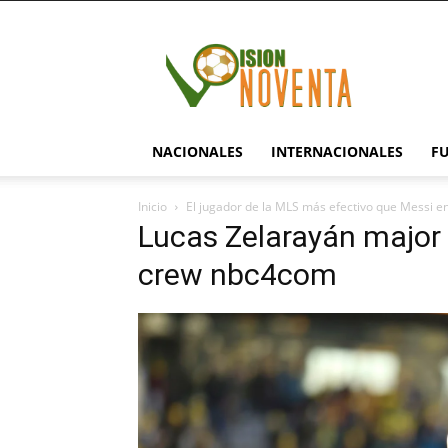
visionnoventa.com
NACIONALES
INTERNACIONALES
F
Inicio
El jugador de la MLS más efectivo que Messi en 
Lucas Zelarayán major
crew nbc4com