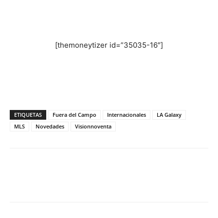
[themoneytizer id=”35035-16″]
ETIQUETAS
Fuera del Campo
Internacionales
LA Galaxy
MLS
Novedades
Visionnoventa