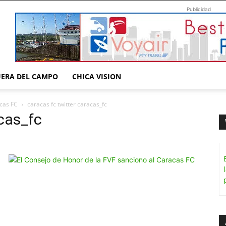
Publicidad
UERA DEL CAMPO
CHICA VISION
acas FC
caracas fc twitter caracas_fc
acas_fc