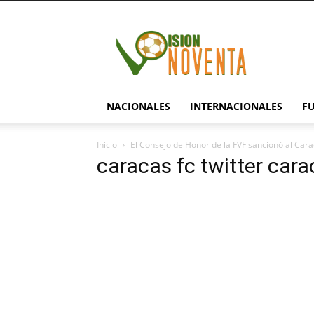
visionnoventa.com
NACIONALES
INTERNACIONALES
F
Inicio
El Consejo de Honor de la FVF sancionó al Car
caracas fc twitter car