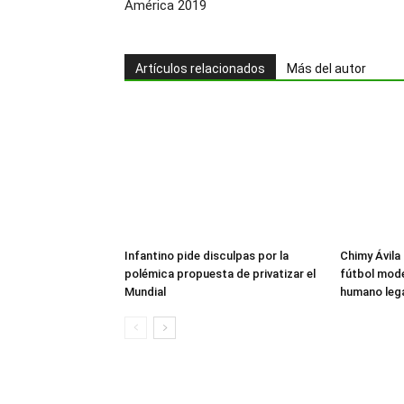
América 2019
Artículos relacionados
Más del autor
Infantino pide disculpas por la
Chimy Ávila 
polémica propuesta de privatizar el
fútbol mode
Mundial
humano lega