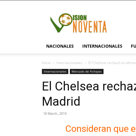
visionnoventa.com
NACIONALES
INTERNACIONALES
F
Inicio
Internacionales
El Chelsea rechazó la oferta
Internacionales
Mercado de Fichajes
El Chelsea rechaz
Madrid
18 March, 2019
Consideran que e