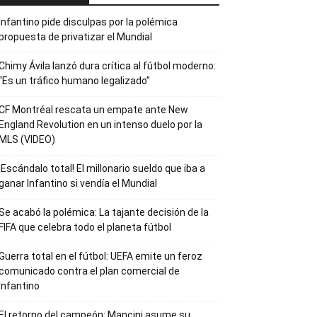
Infantino pide disculpas por la polémica
propuesta de privatizar el Mundial
Chimy Ávila lanzó dura crítica al fútbol moderno:
“Es un tráfico humano legalizado”
CF Montréal rescata un empate ante New
England Revolution en un intenso duelo por la
MLS (VIDEO)
¡Escándalo total! El millonario sueldo que iba a
ganar Infantino si vendía el Mundial
Se acabó la polémica: La tajante decisión de la
FIFA que celebra todo el planeta fútbol
Guerra total en el fútbol: UEFA emite un feroz
comunicado contra el plan comercial de
Infantino
El retorno del campeón: Mancini asume su