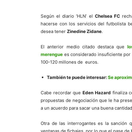
Según el diario ‘HLN’ el
Chelsea FC
recha
hacerse con los servicios del futbolista 
desea tener
Zinedine Zidane
.
El anterior medio citado destaca que
l
merengue
es considerado insuficiente por
100-120 millones de euros.
También te puede interesar:
Se aproxima
Cabe recordar que
Eden Hazard
finaliza 
propuestas de negociación que le ha prese
a un acuerdo para sacar una buena cantidad
Otra de las interrogantes es la sanción 
ventanas de fichajes, por lo que el pase d