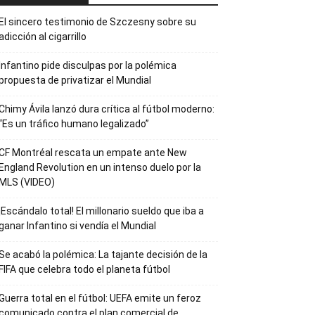
El sincero testimonio de Szczesny sobre su
adicción al cigarrillo
Infantino pide disculpas por la polémica
propuesta de privatizar el Mundial
Chimy Ávila lanzó dura crítica al fútbol moderno:
“Es un tráfico humano legalizado”
CF Montréal rescata un empate ante New
England Revolution en un intenso duelo por la
MLS (VIDEO)
¡Escándalo total! El millonario sueldo que iba a
ganar Infantino si vendía el Mundial
Se acabó la polémica: La tajante decisión de la
FIFA que celebra todo el planeta fútbol
Guerra total en el fútbol: UEFA emite un feroz
comunicado contra el plan comercial de