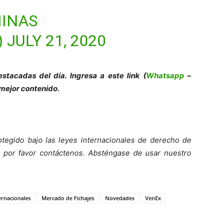
MINAS
)
JULY 21, 2020
es
tacadas del día. Ingresa a este link (
Whatsapp
–
 mejor contenido.
otegido bajo las leyes internacionales de derecho de
 por favor contáct
enos. Absténgase de usar nuestro
ernacionales
Mercado de Fichajes
Novedades
VenEx