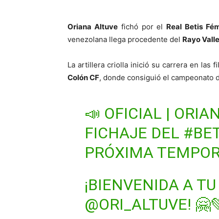
Oriana Altuve
fichó por el
Real Betis Fé
venezolana llega procedente del
Rayo Vall
La artillera criolla inició su carrera en las f
Colón CF
, donde consiguió el campeonato d
📣 OFICIAL | ORI
FICHAJE DEL
#BE
PRÓXIMA TEMPOR
¡BIENVENIDA A TU
@ORI_ALTUVE
! 🤗