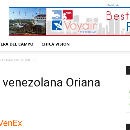
Publicidad
UERA DEL CAMPO
CHICA VISION
na Oriana Altuve (VIDEO)
la venezolana Oriana
VenEx