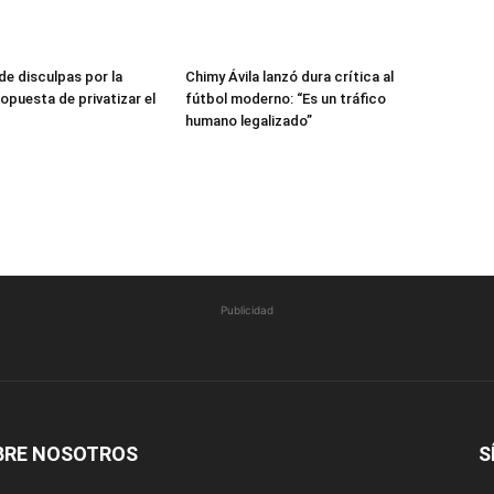
de disculpas por la
Chimy Ávila lanzó dura crítica al
opuesta de privatizar el
fútbol moderno: “Es un tráfico
humano legalizado”
Publicidad
BRE NOSOTROS
S