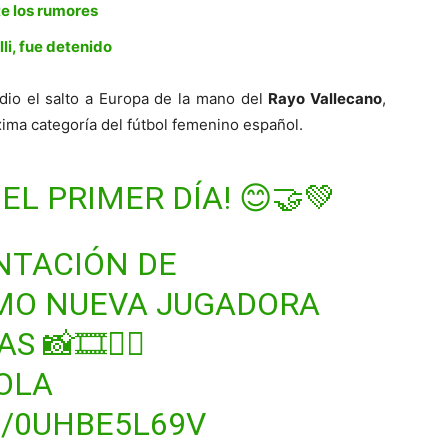
te los rumores
li, fue detenido
dio el salto a Europa de la mano del
Rayo Vallecano
,
ima categoría del fútbol femenino español.
EL PRIMER DÍA! 😊🤝💚
ENTACIÓN DE
O NUEVA JUGADORA
AS
📸🎞👌🏼
OLA
M/0UHBE5L69V