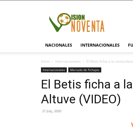
visionnoventa.com
NACIONALES
INTERNACIONALES
F
Inicio
Internacionales
El Betis ficha a la venezola
Internacionales
Mercado de Fichajes
El Betis ficha a 
Altuve (VIDEO)
21 July, 2020