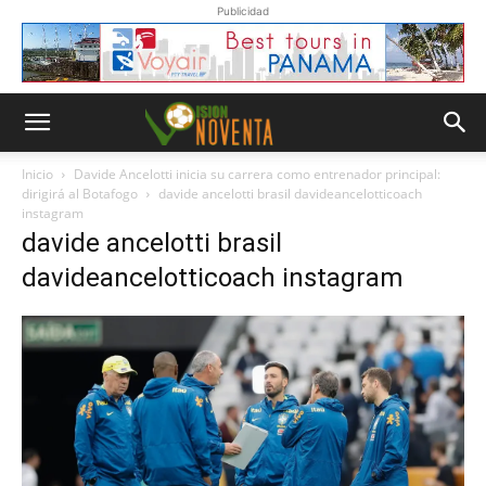
Publicidad
Inicio
Davide Ancelotti inicia su carrera como entrenador principal:
dirigirá al Botafogo
davide ancelotti brasil davideancelotticoach
instagram
davide ancelotti brasil
davideancelotticoach instagram