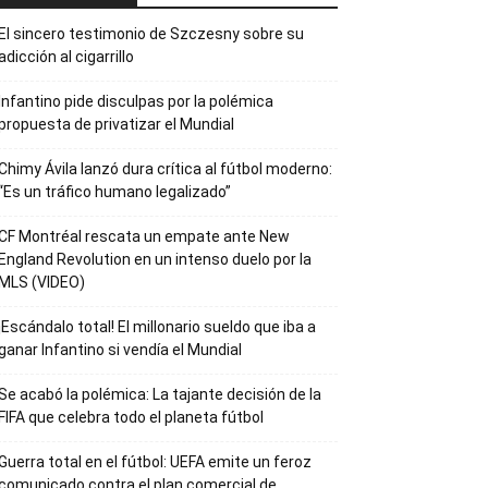
El sincero testimonio de Szczesny sobre su
adicción al cigarrillo
Infantino pide disculpas por la polémica
propuesta de privatizar el Mundial
Chimy Ávila lanzó dura crítica al fútbol moderno:
“Es un tráfico humano legalizado”
CF Montréal rescata un empate ante New
England Revolution en un intenso duelo por la
MLS (VIDEO)
¡Escándalo total! El millonario sueldo que iba a
ganar Infantino si vendía el Mundial
Se acabó la polémica: La tajante decisión de la
FIFA que celebra todo el planeta fútbol
Guerra total en el fútbol: UEFA emite un feroz
comunicado contra el plan comercial de