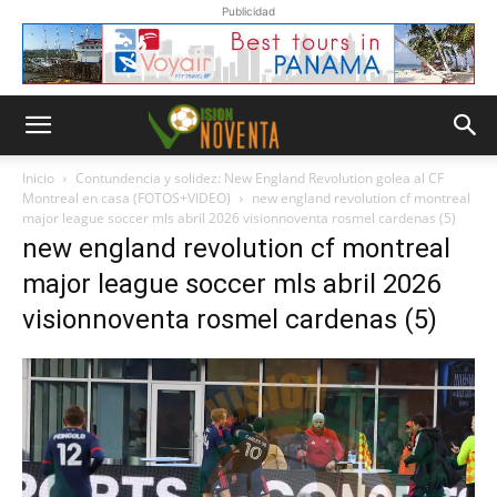
Publicidad
Inicio
Contundencia y solidez: New England Revolution golea al CF
Montreal en casa (FOTOS+VIDEO)
new england revolution cf montreal
major league soccer mls abril 2026 visionnoventa rosmel cardenas (5)
new england revolution cf montreal
major league soccer mls abril 2026
visionnoventa rosmel cardenas (5)