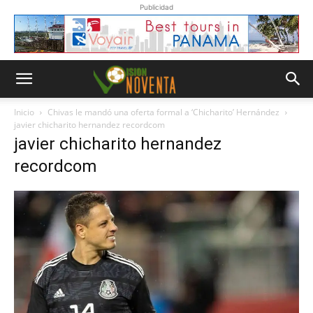
Publicidad
Inicio
Chivas le mandó una oferta formal a ‘Chicharito’ Hernández
javier chicharito hernandez recordcom
javier chicharito hernandez
recordcom