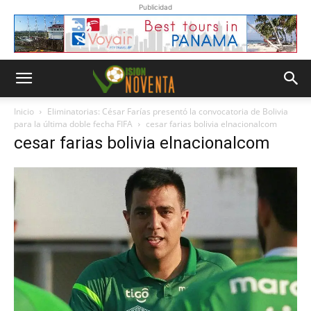
Publicidad
Inicio
Eliminatorias: César Farías presentó la convocatoria de Bolivia
para la última doble fecha FIFA
cesar farias bolivia elnacionalcom
cesar farias bolivia elnacionalcom