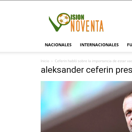
visionnoventa.com
NACIONALES
INTERNACIONALES
F
Inicio
Ceferin habló sobre la importancia de estar v
aleksander ceferin pre