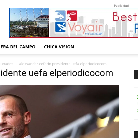
Publicidad
UERA DEL CAMPO
CHICA VISION
acunados
aleksander ceferin presidente uefa elperiodicocom
sidente uefa elperiodicocom