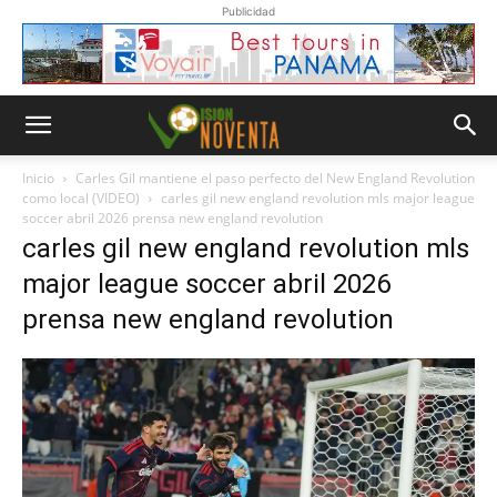
Publicidad
Inicio
Carles Gil mantiene el paso perfecto del New England Revolution
como local (VIDEO)
carles gil new england revolution mls major league
soccer abril 2026 prensa new england revolution
carles gil new england revolution mls
major league soccer abril 2026
prensa new england revolution