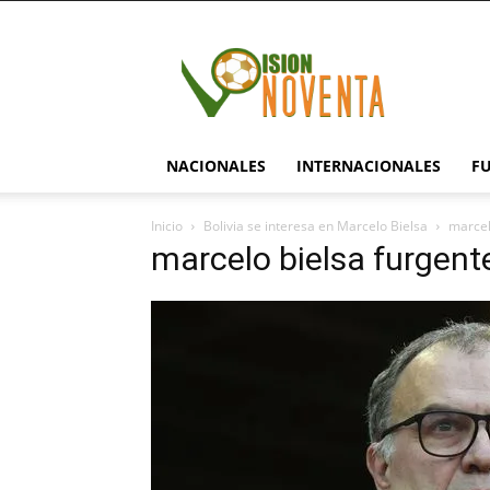
visionnoventa.com
NACIONALES
INTERNACIONALES
F
Inicio
Bolivia se interesa en Marcelo Bielsa
marcel
marcelo bielsa furgent