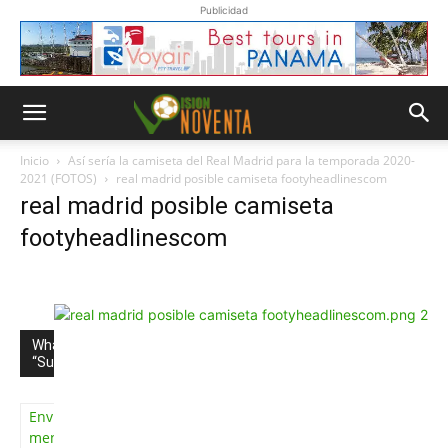
Publicidad
Inicio
Así sería la camiseta del Real Madrid para la temporada 2020-
2021 (FOTOS)
real madrid posible camiseta footyheadlinescom
real madrid posible camiseta
footyheadlinescom
Whatsapp
“Suscripción”
Envíanos un
mensaje con