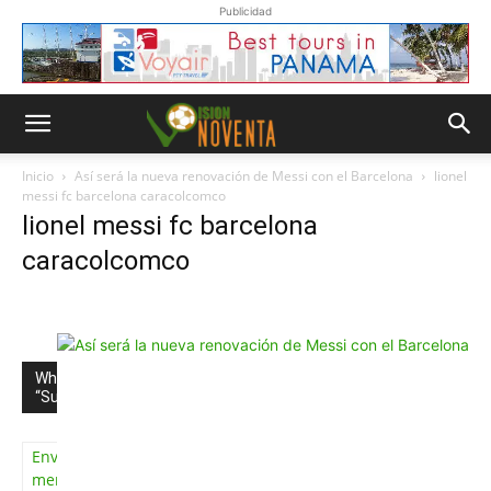
Publicidad
Inicio
Así será la nueva renovación de Messi con el Barcelona
lionel
messi fc barcelona caracolcomco
lionel messi fc barcelona
caracolcomco
Whatsapp
“Suscripción”
Envíanos un
mensaje con