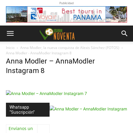
Publicidad
Inicio
Anna Modler, la nueva conquista de Alexis Sánchez (FOTOS)
Anna Modler - AnnaModler Instagram 8
Anna Modler – AnnaModler
Instagram 8
Whatsapp
“Suscripción”
Envíanos un