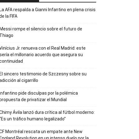
La AFA respalda a Gianni Infantino en plena crisis
de la FIFA
Messi rompe el silencio sobre el futuro de
Thiago
Vinícius Jr. renueva con el Real Madrid: este
sería el millonario acuerdo que asegura su
continuidad
El sincero testimonio de Szczesny sobre su
adicción al cigarrillo
Infantino pide disculpas por la polémica
propuesta de privatizar el Mundial
Chimy Ávila lanzó dura crítica al fútbol moderno:
“Es un tráfico humano legalizado”
CF Montréal rescata un empate ante New
England Revolution en un intenso duelo por la