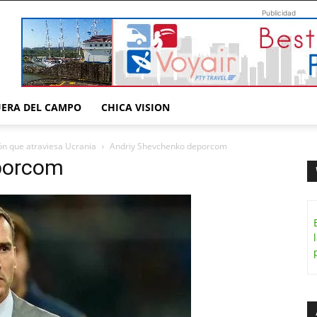
Publicidad
UERA DEL CAMPO
CHICA VISION
ión que atraviesa Ucrania
Andriy Shevchenko deporcom
porcom