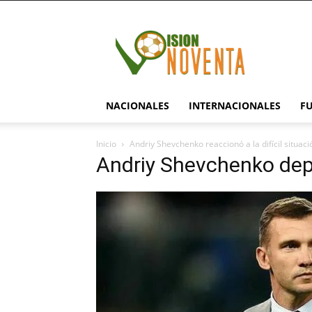
visionnoventa.com
NACIONALES
INTERNACIONALES
F
Inicio
Andriy Shevchenko reaccionó a la difícil situac
Andriy Shevchenko de