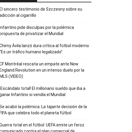
El sincero testimonio de Szczesny sobre su
adicción al cigarrillo
Infantino pide disculpas por la polémica
propuesta de privatizar el Mundial
Chimy Ávila lanzó dura crítica al fútbol moderno:
“Es un tráfico humano legalizado”
CF Montréal rescata un empate ante New
England Revolution en un intenso duelo por la
MLS (VIDEO)
¡Escándalo total! El millonario sueldo que iba a
ganar Infantino si vendía el Mundial
Se acabó la polémica: La tajante decisión de la
FIFA que celebra todo el planeta fútbol
Guerra total en el fútbol: UEFA emite un feroz
comunicado contra el plan comercial de