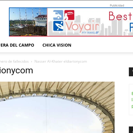
Publicidad
UERA DEL CAMPO
CHICA VISION
mero de fallecidos
Nasser Al-Khater eldiarionycom
rionycom