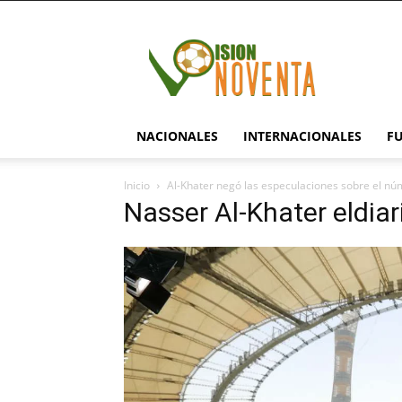
visionnoventa.com
NACIONALES
INTERNACIONALES
F
Inicio
Al-Khater negó las especulaciones sobre el nú
Nasser Al-Khater eldia